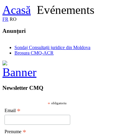
Acasă
Evénements
FR
RO
Anunţuri
Sondaj Consultații juridice din Moldova
Brosura CMQ-ACR
Newsletter CMQ
*
obligatoriu
*
Email
*
Prenume