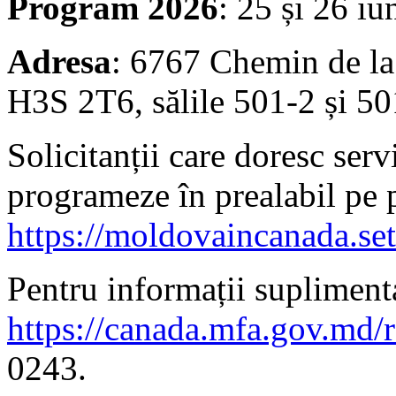
Program 2026
: 25 și 26 iu
Adresa
: 6767 Chemin de la
H3S 2T6, sălile 501-2 și 50
Solicitanții care doresc serv
programeze în prealabil pe 
https://moldovaincanada.se
Pentru informații suplimenta
https://canada.mfa.gov.md/
0243.