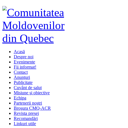
Acasă
Despre noi
Evenimente
Fii informat!
Contact
Anunţuri
Publicitate
Cuvânt de salut
Misiune şi obiective
Echipa
Partenerii noştri
Broşura CMQ-ACR
Revista presei
Recomandări
Linkuri utile