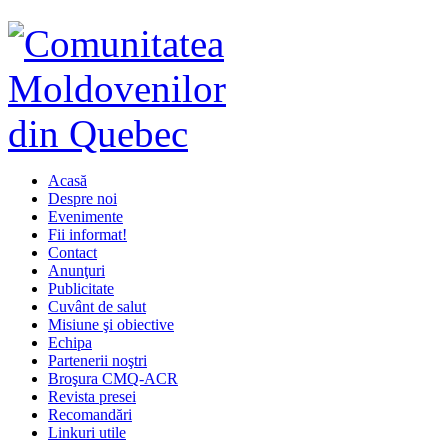
Acasă
Despre noi
Evenimente
Fii informat!
Contact
Anunţuri
Publicitate
Cuvânt de salut
Misiune şi obiective
Echipa
Partenerii noştri
Broşura CMQ-ACR
Revista presei
Recomandări
Linkuri utile