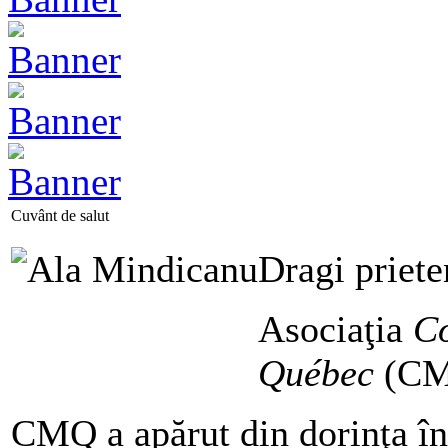
Cuvânt de salut
Dragi priete
Asociaţia
Co
Québec
(CMQ
CMQ a apărut din dorinţa înf