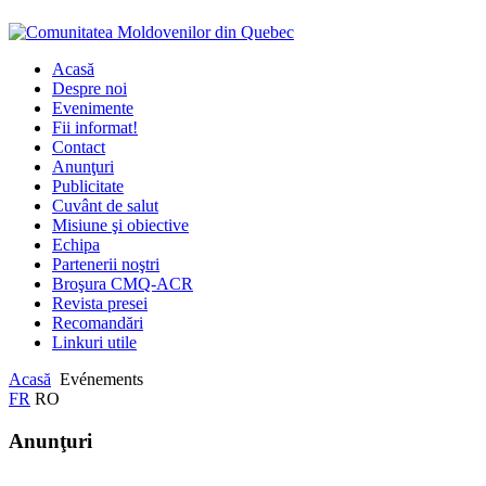
Acasă
Despre noi
Evenimente
Fii informat!
Contact
Anunţuri
Publicitate
Cuvânt de salut
Misiune şi obiective
Echipa
Partenerii noştri
Broşura CMQ-ACR
Revista presei
Recomandări
Linkuri utile
Acasă
Evénements
FR
RO
Anunţuri