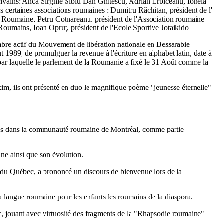
rivains: Anca Sirghie Sibiu Dan Ghitescu, Adrian Erbiceanu, Ionela
certaines associations roumaines : Dumitru Răchitan, président de l'
e Roumaine, Petru Cotnareanu, président de l'Association roumaine
oumains, Ioan Opruţ, président de l'Ecole Sportive Jotaikido
re actif du Mouvement de libération nationale en Bessarabie
 1989, de promulguer la revenue à l'écriture en alphabet latin, date à
par laquelle le parlement de la Roumanie a fixé le 31 Août comme la
m, ils ont présenté en duo le magnifique poème "jeunesse éternelle"
tiques dans la communauté roumaine de Montréal, comme partie
ine ainsi que son évolution.
 du Québec, a prononcé un discours de bienvenue lors de la
la langue roumaine pour les enfants les roumains de la diaspora.
ic, jouant avec virtuosité des fragments de la "Rhapsodie roumaine"