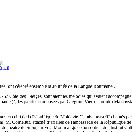
réal ont célébré ensemble la Journée de la Langue Roumaine .
7 Côte-des- Neiges, sonnaient les mélodies qui avaient accompagné la 
maine )", les paroles composées par Grégoire Vieru, Dumitru Matcovski,
e;; et celui de la République de Moldavie "Limba noastră" chantés par
al, M. Cornelius, attaché d’affaires de l'ambassade de la République d
nal de théâtre de Sibiu, arrivé à Montréal grâce au soutien de l'Instit