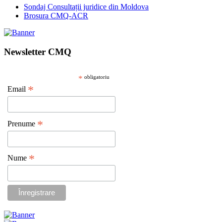
Sondaj Consultații juridice din Moldova
Brosura CMQ-ACR
Newsletter CMQ
*
obligatoriu
*
Email
*
Prenume
*
Nume