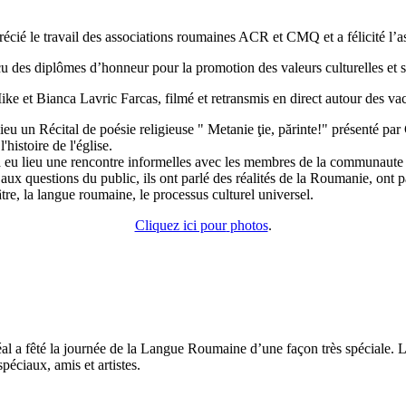
cié le travail des associations roumaines ACR et CMQ et a félicité l’ass
 des diplômes d’honneur pour la promotion des valeurs culturelles et s
et Bianca Lavric Farcas, filmé et retransmis en direct autour des va
ieu un Récital de poésie religieuse " Metanie ţie, părinte!" présenté pa
istoire de l'église.
eu lieu une rencontre informelles avec les membres de la communaute et
 questions du public, ils ont parlé des réalités de la Roumanie, ont parlé
tre, la langue roumaine, le processus culturel universel.
Cliquez ici pour
photos
.
a fêté la journée de la Langue Roumaine d’une façon très spéciale. L’
éciaux, amis et artistes.