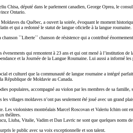
liu Chisa, député dans le parlement canadien, George Oprea, le consu
vince Ontario.
 Moldaves du Québec, a ouvert la soirée, évoquant le moment historiqu
 latin et qui a redonné le statut de langue oficielle à la langue roumaine.
a chanson ``Liberte`` chanson de résistence qui a contribué énormement 
 évenements qui remontent à 23 ans et qui ont mené à l’institution de la
épendance et la Journée de la Langue Roumaine. Lui aussi a informé les
ial et culturel que la communauté de langue roumaine a intégré parfai
e la République de Moldavie au Canada.
ies populaires, accompagné au violon par les membres de sa famille, sa
 les villages moldaves n’ont pas seulement été joué avec un grand plaisi
fête. Les violonistes montréalais Marcel Roscovan et Valeriu Ichim ont 
ux théâtres.
cu, Liuba, Vitalie, Vadim et Dan Lavric ne sont que quelques noms de
urpris le public avec sa voix exceptionnelle et son talent.