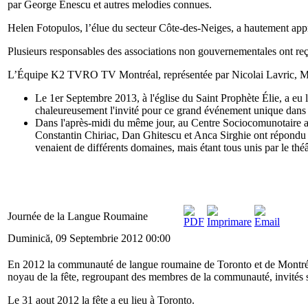
par George Enescu et autres melodies connues.
Helen Fotopulos, l’élue du secteur Côte-des-Neiges, a hautement appré
Plusieurs responsables des associations non gouvernementales ont reçu
L’Équipe K2 TVRO TV Montréal, représentée par Nicolai Lavric, Mike 
Le 1er Septembre 2013, à l'église du Saint Prophète Élie, a eu l
chaleureusement l'invité pour ce grand événement unique dans l'h
Dans l'après-midi du même jour, au Centre Sociocomunotaire a 
Constantin Chiriac, Dan Ghitescu et Anca Sirghie ont répondu aux
venaient de différents domaines, mais étant tous unis par le théâ
Journée de la Langue Roumaine
Duminică, 09 Septembrie 2012 00:00
En 2012 la communauté de langue roumaine de Toronto et de Montréal 
noyau de la fête, regroupant des membres de la communauté, invités sp
Le 31 aout 2012 la fête a eu lieu à Toronto.