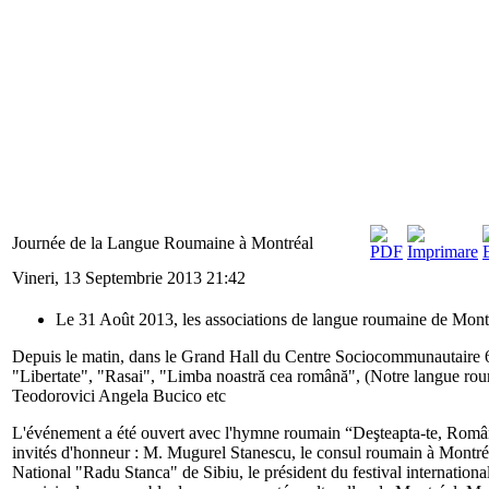
Journée de la Langue Roumaine à Montréal
Vineri, 13 Septembrie 2013 21:42
Le 31 Août 2013, les associations de langue roumaine de Mont
Depuis le matin, dans le Grand Hall du Centre Sociocommunautaire 676
"Libertate", "Rasai", "Limba noastră cea română", (Notre langue rou
Teodorovici Angela Bucico etc
L'événement a été ouvert avec l'hymne roumain “Deşteapta-te, Român
invités d'honneur : M. Mugurel Stanescu, le consul roumain à Montré
National "Radu Stanca" de Sibiu, le président du festival internatio