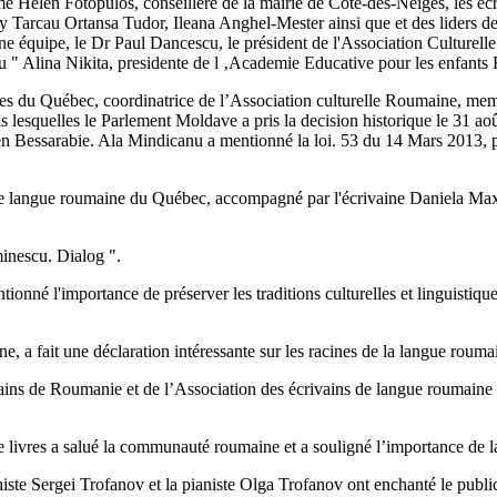
 Helen Fotopulos, conseillère de la mairie de Côte-des-Neiges, les éc
rcau Ortansa Tudor, Ileana Anghel-Mester ainsi que et des liders des 
e équipe, le Dr Paul Dancescu, le président de l'Association Culturell
 Alina Nikita, presidente de l ‚Academie Educative pour les enfants R
 du Québec, coordinatrice de l’Association culturelle Roumaine, memb
 lesquelles le Parlement Moldave a pris la decision historique le 31 août
en Bessarabie. Ala Mindicanu a mentionné la loi. 53 du 14 Mars 2013, 
 de langue roumaine du Québec, accompagné par l'écrivaine Daniela Maxi
minescu. Dialog ".
entionné l'importance de préserver les traditions culturelles et linguis
 a fait une déclaration intéressante sur les racines de la langue rouma
ains de Roumanie et de l’Association des écrivains de langue roumaine
de livres a salué la communauté roumaine et a souligné l’importance de 
iste Sergei Trofanov et la pianiste Olga Trofanov ont enchanté le publ