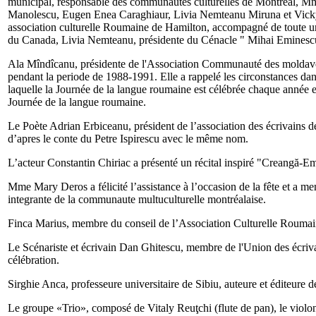
municipal, responsable des communautés culturelles de Montréal, Mme
Manolescu, Eugen Enea Caraghiaur, Livia Nemteanu Miruna et Vicky Ta
association culturelle Roumaine de Hamilton, accompagné de toute un
du Canada, Livia Nemteanu, présidente du Cénacle " Mihai Eminescu "
Ala Mîndîcanu, présidente de l'Association Communauté des moldaves
pendant la periode de 1988-1991. Elle a rappelé les circonstances dans
laquelle la Journée de la langue roumaine est célébrée chaque année 
Journée de la langue roumaine.
Le Poète Adrian Erbiceanu, président de l’association des écrivains
d’apres le conte du Petre Ispirescu avec le même nom.
L’acteur Constantin Chiriac a présenté un récital inspiré "Creangă-E
Mme Mary Deros a félicité l’assistance à l’occasion de la fête et a m
integrante de la communaute multuculturelle montréalaise.
Finca Marius, membre du conseil de l’Association Culturelle Roumaine,
Le Scénariste et écrivain Dan Ghitescu, membre de l'Union des écriv
célébration.
Sirghie Anca, professeure universitaire de Sibiu, auteure et éditeure 
Le groupe «Trio», composé de Vitaly Reuţchi (flute de pan), le violon