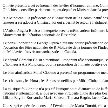
Ont été présents à cet événement des invités d’honneur comme: Corne
Ghilchirst, conseiller parlementaire, ex-deputé et Ministre dans la pro
Ala Mindicanu, la présidente de l’Association de la Communauté des
langues a été adopté à Chisinau, loi qui a permit le retour à l’alphabet
L’Artiste Angela Bucico a interprété avec la même ardeur intérieure l
Mouvement de libération nationale de Basarabie.
Le consul honorifique George Oprea a fait une courte présentation des
l’occasion des fêtes nationales de R.Moldavie de la journée de l’ind
de Moldavie d’ouvrir une ambassade au Canada.
Le député Corneliu Chisu a mentioné l’important rôle économique, soc
d’honneur à Ala Mindicanu pour la promotion de l’image positive d
Le bien aimé artiste Mihai Ciobanu a présenté un programme de mélod
Les chansons, les Horas, les Sirbas recueillies par Mihai Ciobanu dans
La musique folklorique n’a pas été l’unique point d’attraction de la 
national et international, a joué avec une virtuosité digne des plus bea
Liliana Bagrin, Rucsandra Maria Saluean, Tamara Bagrin, Iacob Caza
Une surprise spéciale a constitué l’évolution de Maria Timofti, elle a s