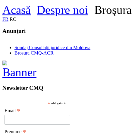
Acasă
Despre noi
Broşur
FR
RO
Anunţuri
Sondaj Consultații juridice din Moldova
Brosura CMQ-ACR
Newsletter CMQ
*
obligatoriu
*
Email
*
Prenume