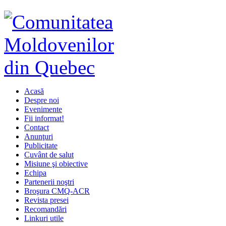
Acasă
Despre noi
Evenimente
Fii informat!
Contact
Anunţuri
Publicitate
Cuvânt de salut
Misiune şi obiective
Echipa
Partenerii noştri
Broşura CMQ-ACR
Revista presei
Recomandări
Linkuri utile