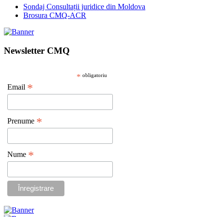
Sondaj Consultații juridice din Moldova
Brosura CMQ-ACR
Newsletter CMQ
*
obligatoriu
*
Email
*
Prenume
*
Nume