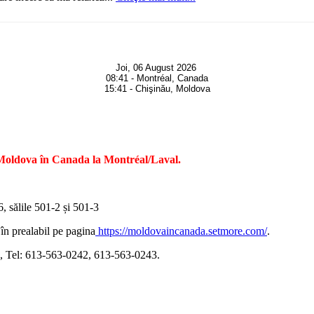
Joi, 06 August 2026
08:41 - Montréal, Canada
15:41 - Chişinău, Moldova
 Moldova în Canada la Montréal/Laval.
 sălile 501-2 și 501-3
 în prealabil pe pagina
https://moldovaincanada.setmore.com/
.
, Tel: 613-563-0242, 613-563-0243.