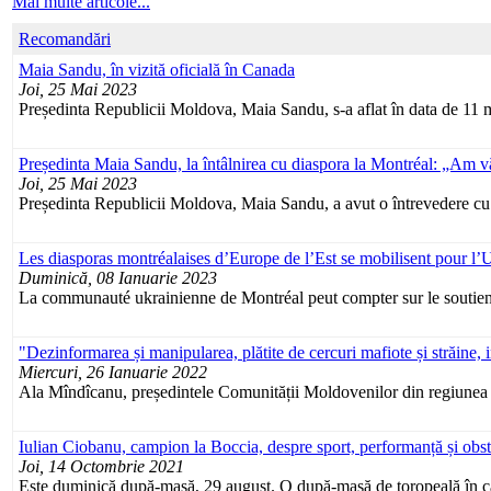
Mai multe articole...
Recomandări
Maia Sandu, în vizită oficială în Canada
Joi, 25 Mai 2023
Președinta Republicii Moldova, Maia Sandu, s-a aflat în data de 11 mai
Președinta Maia Sandu, la întâlnirea cu diaspora la Montréal: „Am vă
Joi, 25 Mai 2023
Președinta Republicii Moldova, Maia Sandu, a avut o întrevedere cu m
Les diasporas montréalaises d’Europe de l’Est se mobilisent pour l’
Duminică, 08 Ianuarie 2023
La communauté ukrainienne de Montréal peut compter sur le soutien
"Dezinformarea și manipularea, plătite de cercuri mafiote și străine,
Miercuri, 26 Ianuarie 2022
Ala Mîndîcanu, președintele Comunității Moldovenilor din regiunea
Iulian Ciobanu, campion la Boccia, despre sport, performanță și obst
Joi, 14 Octombrie 2021
Este duminică după-masă, 29 august. O după-masă de toropeală în ca