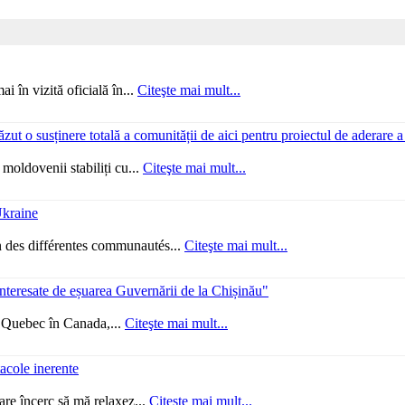
 în vizită oficială în...
Citeşte mai mult...
zut o susținere totală a comunității de aici pentru proiectul de aderar
oldovenii stabiliți cu...
Citeşte mai mult...
Ukraine
 des différentes communautés...
Citeşte mai mult...
 interesate de eșuarea Guvernării de la Chișinău"
 Quebec în Canada,...
Citeşte mai mult...
acole inerente
re încerc să mă relaxez...
Citeşte mai mult...