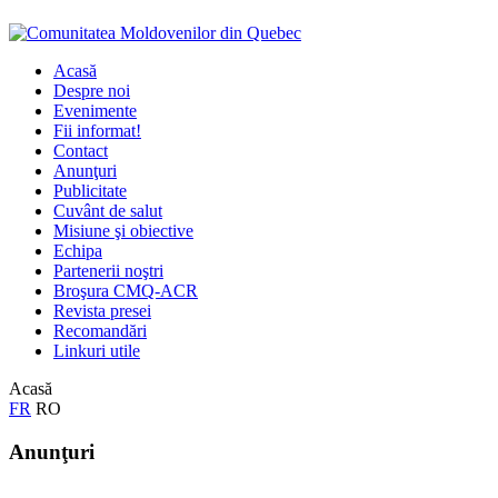
Acasă
Despre noi
Evenimente
Fii informat!
Contact
Anunţuri
Publicitate
Cuvânt de salut
Misiune şi obiective
Echipa
Partenerii noştri
Broşura CMQ-ACR
Revista presei
Recomandări
Linkuri utile
Acasă
FR
RO
Anunţuri