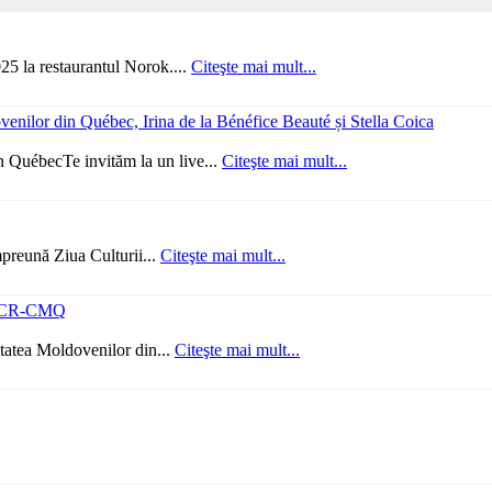
25 la restaurantul Norok....
Citeşte mai mult...
venilor din Québec, Irina de la Bénéfice Beauté și Stella Coica
 QuébecTe invităm la un live...
Citeşte mai mult...
preună Ziua Culturii...
Citeşte mai mult...
lă ACR-CMQ
atea Moldovenilor din...
Citeşte mai mult...