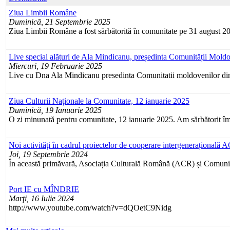
Ziua Limbii Române
Duminică, 21 Septembrie 2025
Ziua Limbii Române a fost sărbătorită în comunitate pe 31 august 20
Live special alături de Ala Mindicanu, președinta Comunității Moldo
Miercuri, 19 Februarie 2025
Live cu Dna Ala Mindicanu presedinta Comunitatii moldovenilor din
Ziua Culturii Naționale la Comunitate, 12 ianuarie 2025
Duminică, 19 Ianuarie 2025
O zi minunată pentru comunitate, 12 ianuarie 2025. Am sărbătorit îm
Noi activități în cadrul proiectelor de cooperare intergeneraționa
Joi, 19 Septembrie 2024
În această primăvară, Asociația Culturală Română (ACR) și Comunit
Port IE cu MÎNDRIE
Marţi, 16 Iulie 2024
http://www.youtube.com/watch?v=dQOetC9Nidg