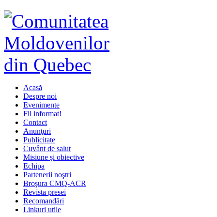
Acasă
Despre noi
Evenimente
Fii informat!
Contact
Anunţuri
Publicitate
Cuvânt de salut
Misiune şi obiective
Echipa
Partenerii noştri
Broşura CMQ-ACR
Revista presei
Recomandări
Linkuri utile