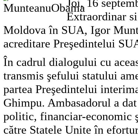
Joi, 16 septem
Extraordinar si
Moldova în SUA, Igor Munte
acreditare Preşedintelui S
În cadrul dialogului cu acea
transmis şefului statului am
partea Preşedintelui interi
Ghimpu. Ambasadorul a dat o
politic, financiar-economic 
către Statele Unite în efort