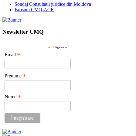
Sondaj Consultații juridice din Moldova
Brosura CMQ-ACR
Newsletter CMQ
*
obligatoriu
*
Email
*
Prenume
*
Nume