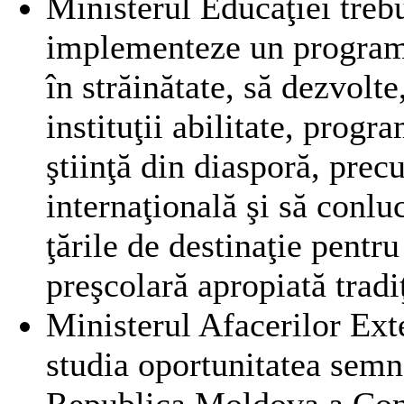
Ministerul Educaţiei trebu
implementeze un program 
în străinătate, să dezvolte
instituţii abilitate, prog
ştiinţă din diasporă, prec
internaţională şi să conluc
ţările de destinaţie pentru
preşcolară apropiată trad
Ministerul Afacerilor Ext
studia oportunitatea semnăr
Republica Moldova a Con