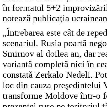
în formatul 5+2 improvizăril
notează publicaţia ucrainean
„Întrebarea este cât de reped
scenariul. Rusia poartă nego
Smirnov al doilea an, dar re
variantă completă nici în cea
constată Zerkalo Nedeli. Potr
loc din cauza preşedintelui V
transforme Moldove într-o f
prezenţei ruse pe teritoriul ţă