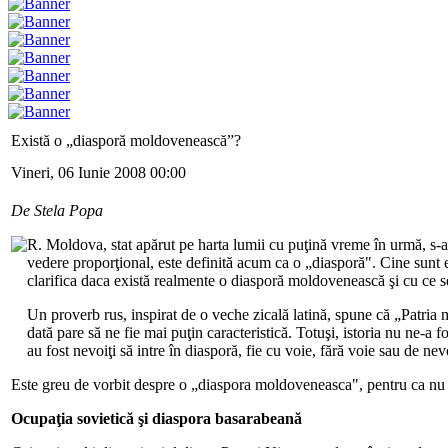
Există o „diasporă moldovenească”?
Vineri, 06 Iunie 2008 00:00
De Stela Popa
R. Moldova, stat apărut pe harta lumii cu puţină vreme în urmă, s-
vedere proporţional, este definită acum ca o „diasporă". Cine sunt ei
clarifica daca există realmente o diasporă moldovenească şi cu ce se
Un proverb rus, inspirat de o veche zicală latină, spune că „Patria 
dată pare să ne fie mai puţin caracteristică. Totuşi, istoria nu ne-
au fost nevoiţi să intre în diasporă, fie cu voie, fără voie sau de nev
Este greu de vorbit despre o „diaspora moldoveneasca", pentru ca nu ş
Ocupaţia sovietică şi diaspora basarabeană