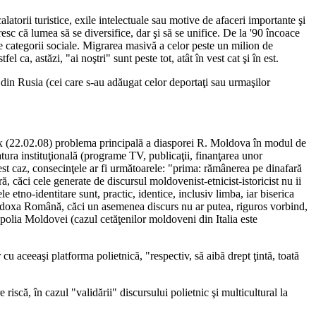
torii turistice, exile intelectuale sau motive de afaceri importante şi
esc că lumea să se diversifice, dar şi să se unifice. De la '90 încoace
te categorii sociale. Migrarea masivă a celor peste un milion de
 ca, astăzi, "ai noştri" sunt peste tot, atât în vest cat şi în est.
 din Rusia (cei care s-au adăugat celor deportaţi sau urmaşilor
Flux (22.02.08) problema principală a diasporei R. Moldova în modul de
atura instituţională (programe TV, publicaţii, finanţarea unor
acest caz, consecinţele ar fi următoarele: "prima: rămânerea pe dinafară
ră, căci cele generate de discursul moldovenist-etnicist-istoricist nu ii
tno-identitare sunt, practic, identice, inclusiv limba, iar biserica
Ortodoxa Română, căci un asemenea discurs nu ar putea, riguros vorbind,
ropolia Moldovei (cazul cetăţenilor moldoveni din Italia este
 cu aceeaşi platforma polietnică, "respectiv, să aibă drept ţintă, toată
iscă, în cazul "validării" discursului polietnic şi multicultural la