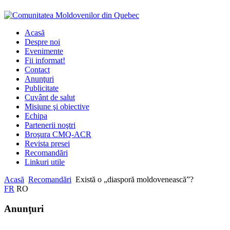
Acasă
Despre noi
Evenimente
Fii informat!
Contact
Anunţuri
Publicitate
Cuvânt de salut
Misiune şi obiective
Echipa
Partenerii noştri
Broşura CMQ-ACR
Revista presei
Recomandări
Linkuri utile
Acasă
Recomandări
Există o „diasporă moldovenească”?
FR
RO
Anunţuri