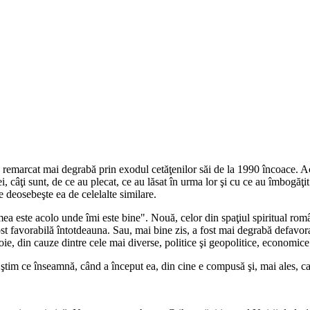
a remarcat mai degrabă prin exodul cetăţenilor săi de la 1990 încoace. 
, câţi sunt, de ce au plecat, ce au lăsat în urma lor şi cu ce au îmbogăţi
 deosebeşte ea de celelalte similare.
mea este acolo unde îmi este bine". Nouă, celor din spaţiul spiritual ro
a fost favorabilă întotdeauna. Sau, mai bine zis, a fost mai degrabă defa
oie, din cauze dintre cele mai diverse, politice şi geopolitice, economice ş
tim ce înseamnă, când a început ea, din cine e compusă şi, mai ales, ca