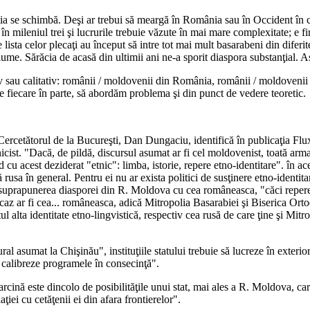
a se schimbă. Deşi ar trebui să meargă în România sau în Occident în cala
mileniul trei şi lucrurile trebuie văzute în mai mare complexitate; e fir
lista celor plecaţi au început să intre tot mai mult basarabeni din diferi
e. Sărăcia de acasă din ultimii ani ne-a sporit diaspora substanţial. Astfel
tiv sau calitativ: românii / moldovenii din România, românii / moldovenii
e fiecare în parte, să abordăm problema şi din punct de vedere teoretic.
e. Cercetătorul de la Bucureşti, Dan Dungaciu, identifică în publicaţia 
nicist. "Dacă, de pildă, discursul asumat ar fi cel moldovenist, toată arm
rd cu acest deziderat "etnic": limba, istorie, repere etno-identitare". în 
 rusa în general. Pentru ei nu ar exista politici de susţinere etno-identita
suprapunerea diasporei din R. Moldova cu cea româneasca, "căci reperele e
est caz ar fi cea... româneasca, adică Mitropolia Basarabiei şi Biserica 
ul alta identitate etno-lingvistică, respectiv cea rusă de care ţine şi Mit
l asumat la Chişinău", instituţiile statului trebuie să lucreze în exterior
i calibreze programele în consecinţă".
nă este dincolo de posibilităţile unui stat, mai ales a R. Moldova, care r
ţiei cu cetăţenii ei din afara frontierelor".