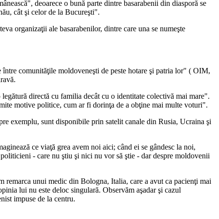
mânească", deoarece o bună parte dintre basarabenii din diasporă se
nău, cât şi celor de la Bucureşti".
va organizaţii ale basarabenilor, dintre care una se numeşte
 între comunităţile moldoveneşti de peste hotare şi patria lor" ( OIM,
iravă.
 legătură directă cu familia decât cu o identitate colectivă mai mare".
mite motive politice, cum ar fi dorinţa de a obţine mai multe voturi".
 spre exemplu, sunt disponibile prin satelit canale din Rusia, Ucraina şi
maginează ce viaţă grea avem noi aici; când ei se gândesc la noi,
iticieni - care nu ştiu şi nici nu vor să ştie - dar despre moldovenii
im remarca unui medic din Bologna, Italia, care a avut ca pacienţi mai
 opinia lui nu este deloc singulară. Observăm aşadar şi cazul
enist impuse de la centru.