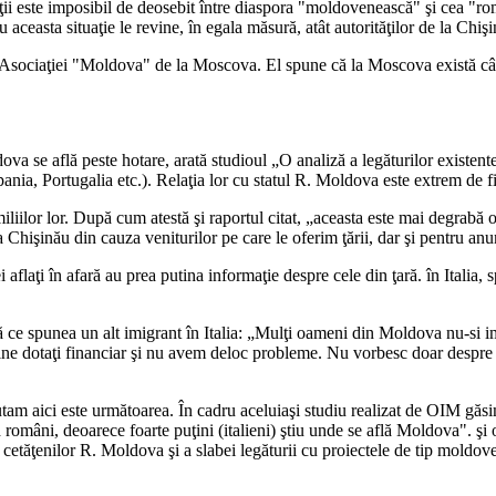
ii este imposibil de deosebit între diaspora "moldovenească" şi cea "ro
aceasta situaţie le revine, în egala măsură, atât autorităţilor de la Chişi
 Asociaţiei "Moldova" de la Moscova. El spune că la Moscova există câte
a se află peste hotare, arată studioul „O analiză a legăturilor existente
nia, Portugalia etc.). Relaţia lor cu statul R. Moldova este extrem de f
liilor lor. După cum atestă şi raportul citat, „aceasta este mai degrabă o
Chişinău din cauza veniturilor pe care le oferim ţării, dar şi pentru anu
 aflaţi în afară au prea putina informaţie despre cele din ţară. în Italia,
tă ce spunea un alt imigrant în Italia: „Mulţi oameni din Moldova nu-si i
ne dotaţi financiar şi nu avem deloc probleme. Nu vorbesc doar despre pol
utam aici este următoarea. În cadru aceluiaşi studiu realizat de OIM găs
 români, deoarece foarte puţini (italieni) ştiu unde se află Moldova". şi
cetăţenilor R. Moldova şi a slabei legăturii cu proiectele de tip moldov