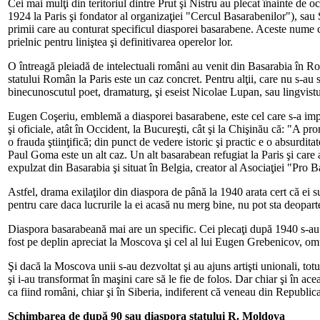
Cei mai mulţi din teritoriul dintre Prut şi Nistru au plecat înainte de
1924 la Paris şi fondator al organizaţiei "Cercul Basarabenilor"), sau
primii care au conturat specificul diasporei basarabene. Aceste nume c
prielnic pentru liniştea şi definitivarea operelor lor.
O întreagă pleiadă de intelectuali români au venit din Basarabia în 
statului Român la Paris este un caz concret. Pentru alţii, care nu s-a
binecunoscutul poet, dramaturg, şi eseist Nicolae Lupan, sau lingvistu
Eugen Coşeriu, emblemă a diasporei basarabene, este cel care s-a implic
şi oficiale, atât în Occident, la Bucureşti, cât şi la Chişinău că: "A 
o frauda ştiinţifică; din punct de vedere istoric şi practic e o absurdita
Paul Goma este un alt caz. Un alt basarabean refugiat la Paris şi care
expulzat din Basarabia şi situat în Belgia, creator al Asociaţiei "Pro B
Astfel, drama exilaţilor din diaspora de până la 1940 arata cert că ei s
pentru care daca lucrurile la ei acasă nu merg bine, nu pot sta deoparte, 
Diaspora basarabeană mai are un specific. Cei plecaţi după 1940 s-au e
fost pe deplin apreciat la Moscova şi cel al lui Eugen Grebenicov, omul c
Şi dacă la Moscova unii s-au dezvoltat şi au ajuns artişti unionali, totu
şi i-au transformat în maşini care să le fie de folos. Dar chiar şi în a
ca fiind români, chiar şi în Siberia, indiferent că veneau din Republi
Schimbarea de după 90 sau diaspora statului R. Moldova