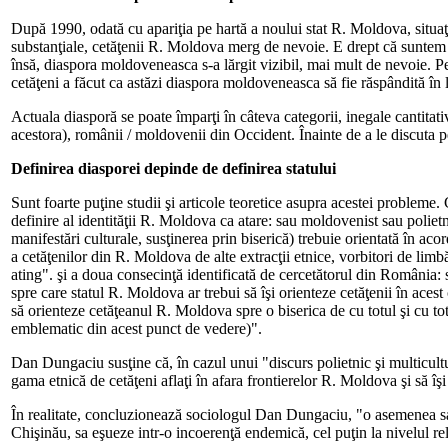
După 1990, odată cu apariţia pe hartă a noului stat R. Moldova, situaţi
substanţiale, cetăţenii R. Moldova merg de nevoie. E drept că suntem în 
însă, diaspora moldoveneasca s-a lărgit vizibil, mai mult de nevoie. Pe 
cetăţeni a făcut ca astăzi diaspora moldoveneasca să fie răspândită în lum
Actuala diasporă se poate împarţi în câteva categorii, inegale cantita
acestora), românii / moldovenii din Occident. Înainte de a le discuta p
Definirea diasporei depinde de definirea statului
Sunt foarte puţine studii şi articole teoretice asupra acestei problem
definire al identităţii R. Moldova ca atare: sau moldovenist sau poliet
manifestări culturale, susţinerea prin biserică) trebuie orientată în aco
a cetăţenilor din R. Moldova de alte extracţii etnice, vorbitori de limbă
ating". şi a doua consecinţă identificată de cercetătorul din România: 
spre care statul R. Moldova ar trebui să îşi orienteze cetăţenii în ac
să orienteze cetăţeanul R. Moldova spre o biserica de cu totul şi cu tot
emblematic din acest punct de vedere)".
Dan Dungaciu susţine că, în cazul unui "discurs polietnic şi multicultura
gama etnică de cetăţeni aflaţi în afara frontierelor R. Moldova şi să îş
În realitate, concluzionează sociologul Dan Dungaciu, "o asemenea sarci
Chişinău, sa eşueze intr-o incoerenţă endemică, cel puţin la nivelul rela