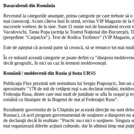
Basarabenii din România
Revenind la categoriile anunţate, prima categorie pe care trebuie să o
mai cunoscuţi. Acum câteva luni în urmă, revista VIP Magazin de la Chi
succesele vorbesc de la sine. Sunt 11 nume noi de basarabeni recent r
Vaculovschi, Tania Popa (actriţa la Teatrul Naţional din Bucureşti), T
(preşedinte "CarpatAir"). Text de Rodica Trofimov" (VIP Magazin, ap
Este de aşteptat că această parte să crească, să se remarce tot mai mult
În ce măsură această categorie se poate defini ca "diaspora moldovenea
decât geografic, în nici un caz în termeni moldoveneşti.
Românii / moldovenii din Rusia şi fosta URSS
Publicaţia Flux prezintă sub semnătura lui Sergiu Praporşcic, într-un
aproximativ "178 de mii de cetăţeni ruşi s-au declarat români, moldove
Federaţia Rusa, dintre care mai mult de jumătate se afla în oraşul şi r
română cu finanţare de la Bugetul de stat al Federaţiei Ruse".
Rezultatele guvernului de la Chişinău pe această direcţie nu sunt de
Rusnac), că acel program guvernamental de susţinere a diasporei nu are 
de declaraţii decât în realitate: "Practic nu-i nici o susţinere. Sing
mai organizează diferite acţiuni culturale, dar în ultimul timp mai puţi