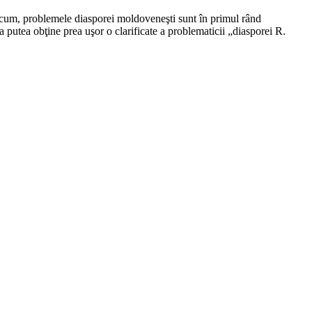
 acum, problemele diasporei moldoveneşti sunt în primul rând
a putea obţine prea uşor o clarificate a problematicii „diasporei R.