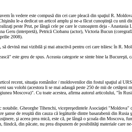
 avem în vedere este compusă din cei care pleacă din spaţiul R. Moldova
şinău le-a dedicat un articol amplu şi ne-a făcut cunoştinţă cu unii din
ealizaţi peste Prut, pe lângă cele pe care le cunoaştem deja - Anastasi
ina Geru (interpretă), Petrică Ciobanu (actor), Victoria Bucun (coregra
rilie 2008).
, să devină mai vizibilă şi mai atractivă pentru cei care trăiesc în R. Mo
scă" este greu de spus. Aceasta categorie se simte bine la Bucureşti, ca
 articol recent, situaţia românilor / moldovenilor din fostul spaţiul al
ni sau volohi (acestora li se mai adaugă peste 250 de mii de cetăţeni mo
egiunea Moscova)". Cu toate acestea, afirma autorul articolului, "în Rusia
loc notabile. Gheorghe Tihenchi, vicepreşedintele Asociaţiei "Moldova"
şanse de reuşită din cauza că legăturile dintre basarabenii din Rusia şi
ura susţinere, şi aceea prea mică, este că, pe lângă o şcoala din Moscova
n, fiindcă, din păcate, nu prea dispunem de posibilităţi materiale care ne