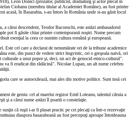
1918), Leon Donici (prozator, publicist, dramaturg şi actor plecat în
), Ştefan Ciobanu (membru titular al Academiei Române), au fost printre
eni acasă, în Basarabia, s-au întors în România unde si-au găsit locul
u, a cărui descendent, Teodor Baconschi, este astăzi ambasadorul
emple pot fi găsite chiar printre contemporanii noştri. Nume precum
tribuit esenţial la ceea ce numim cultura română şi europeană.
vel. Este cel care a declarat de nenumărate ori de la tribune academice
 este, din punct de vedere strict lingvistic, ori o greşeala naivă, ori
 şi culturale a unui popor şi, deci, un act de genocid etnico-cultural".
 nu va fi eradicat din rădăcină". Nicolae Lupan, un alt nume celebru
tăţii.
egoria care se autoexilează, mai ales din motive politice. Sunt insă cei
ameni de geniu: cel al marelui regizor Emil Loteanu, talentul căruia a
ti şi a cărui nume astăzi îl poartă o constelaţie.
sţin că ruşii i-ar fi plasat practic pe cei plecaţi ca într-o rezervaţie
e constituiau diaspora basarabeană au fost percepuţi aproape întotdeauna