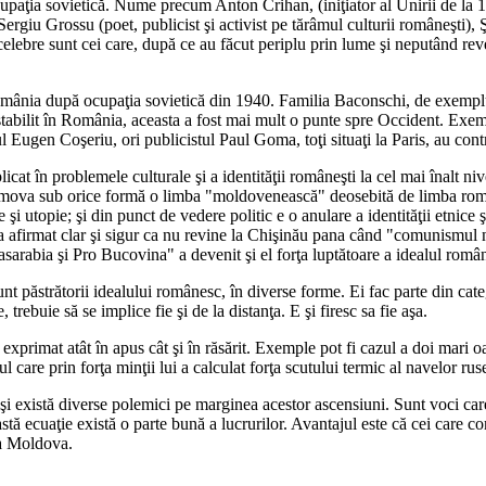
 ocupaţia sovietică. Nume precum Anton Crihan, (iniţiator al Unirii de la 
 Sergiu Grossu (poet, publicist şi activist pe tărâmul culturii româneşti
elebre sunt cei care, după ce au făcut periplu prin lume şi neputând rev
România după ocupaţia sovietică din 1940. Familia Baconschi, de exempl
u stabilit în România, aceasta a fost mai mult o punte spre Occident. Ex
l Eugen Coşeriu, ori publicistul Paul Goma, toţi situaţi la Paris, au con
at în problemele culturale şi a identităţii româneşti la cel mai înalt ni
promova sub orice formă o limba "moldovenească" deosebită de limba româna
te şi utopie; şi din punct de vedere politic e o anulare a identităţii etnice
 a afirmat clar şi sigur ca nu revine la Chişinău pana când "comunismul
asarabia şi Pro Bucovina" a devenit şi el forţa luptătoare a idealul români
unt păstrătorii idealului românesc, în diverse forme. Ei fac parte din cat
trebuie să se implice fie şi de la distanţa. E şi firesc sa fie aşa.
xprimat atât în apus cât şi în răsărit. Exemple pot fi cazul a doi mari o
are prin forţa minţii lui a calculat forţa scutului termic al navelor ruseş
şi există diverse polemici pe marginea acestor ascensiuni. Sunt voci care su
ceastă ecuaţie există o parte bună a lucrurilor. Avantajul este că cei car
ca Moldova.