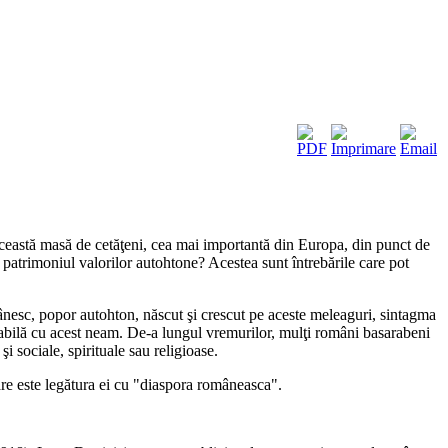
Această masă de cetăţeni, cea mai importantă din Europa, din punct de
t patrimoniul valorilor autohtone? Acestea sunt întrebările care pot
mânesc, popor autohton, născut şi crescut pe aceste meleaguri, sintagma
vorabilă cu acest neam. De-a lungul vremurilor, mulţi români basarabeni
i sociale, spirituale sau religioase.
re este legătura ei cu "diaspora româneasca".