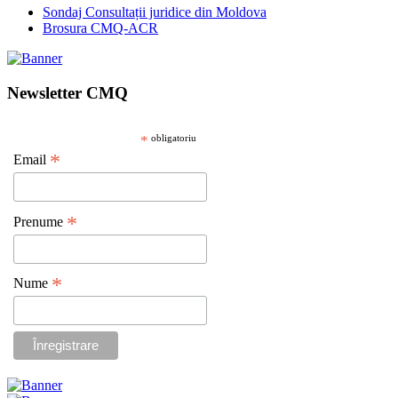
Sondaj Consultații juridice din Moldova
Brosura CMQ-ACR
Newsletter CMQ
*
obligatoriu
*
Email
*
Prenume
*
Nume