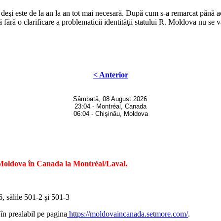
 deşi este de la an la an tot mai necesară. După cum s-a remarcat până
ără o clarificare a problematicii identităţii statului R. Moldova nu se v
< Anterior
Sâmbată, 08 August 2026
23:04 - Montréal, Canada
06:04 - Chişinău, Moldova
 Moldova în Canada la Montréal/Laval.
 sălile 501-2 și 501-3
 în prealabil pe pagina
https://moldovaincanada.setmore.com/
.