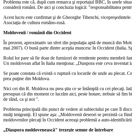
Problema este că, după cum remarca şi reportajul BBC, în unele situaţ
consideră români. De aici şi concluzia logică: "responsabilitatea pentru 
Acest lucru este confirmat şi de Gheorghe Tihenchi, vicepreşedintele
Asociaţia de cultura româno-rusă.
Moldovenii / românii din Occident
În prezent, aproximativ un sfert din populaţia aptă de muncă din Moldov
mai 2007). O bună parte dintre aceştia muncesc în Occident (Italia, Spa
Rolul lor pare să fie doar de furnizori de remitente pentru membrii fami
Un moldovean aflat în Italia menţiona: „Diaspora este ceva inventat la 
Se poate constata că există o ruptură cu locurile de unde au plecat. Cei
prea puţine din Moldova.
Nici cei din R. Moldova nu prea ştiu ce se întâmplă cu cei plecaţi. Ia
presupun că din moment ce lucrăm aici, peste hotare, trebuie să fim bi
de rând, ca şi noi ".
Problema principală din punct de vedere al subiectului pe care îl disc
mulţi imigranţi. El spune aşa: „Moldovenii deseori se prezintă ca fiind
moldovenilor plecaţi în Occident aceeaşi problemă a auto-identificării 
„Diaspora moldovenească" trezeşte semne de întrebare