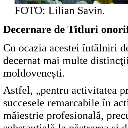
FOTO: Lilian Savin.
Decernare de Titluri onori
Cu ocazia acestei întâlniri 
decernat mai multe distincţi
moldovenești.
Astfel, „pentru activitatea p
succesele remarcabile în acti
măiestrie profesională, prec
substanțială la păstrarea și d