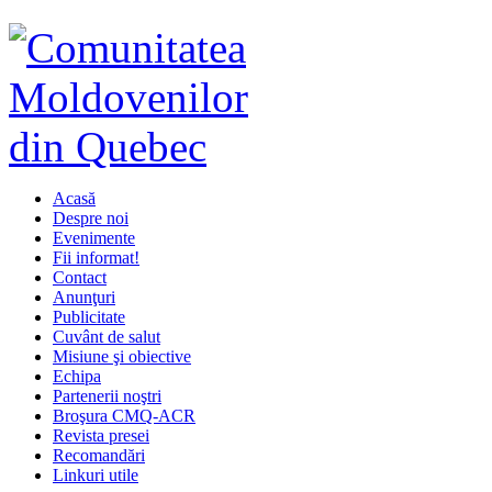
Acasă
Despre noi
Evenimente
Fii informat!
Contact
Anunţuri
Publicitate
Cuvânt de salut
Misiune şi obiective
Echipa
Partenerii noştri
Broşura CMQ-ACR
Revista presei
Recomandări
Linkuri utile