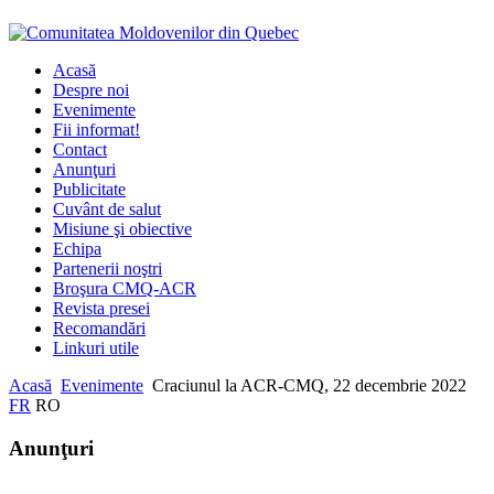
Acasă
Despre noi
Evenimente
Fii informat!
Contact
Anunţuri
Publicitate
Cuvânt de salut
Misiune şi obiective
Echipa
Partenerii noştri
Broşura CMQ-ACR
Revista presei
Recomandări
Linkuri utile
Acasă
Evenimente
Craciunul la ACR-CMQ, 22 decembrie 2022
FR
RO
Anunţuri