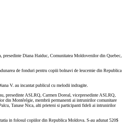
na, presedinte Diana Haiduc, Comunitatea Moldovenilor din Quebec,
a adunarea de fonduri pentru copiii bolnavi de leucemie din Republica
ana V. au incantat publicul cu melodii indragite.
biceanu, presedinte ASLRQ, Carmen Doreal, vicepresedinte ASLRQ,
ilor din Montérégie, membrii permanenti ai intrunirilor comunitare
Tanase Nica, alti prieteni si participanti fideli ai intrunirilor
itatia in folosul copiilor din Republica Moldova. S-au adunat 520$