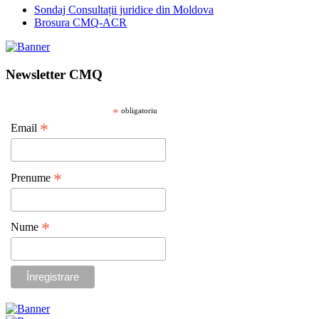
Sondaj Consultații juridice din Moldova
Brosura CMQ-ACR
Newsletter CMQ
*
obligatoriu
*
Email
*
Prenume
*
Nume