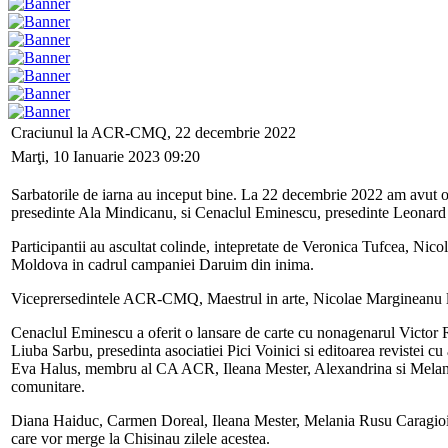
Craciunul la ACR-CMQ, 22 decembrie 2022
Marţi, 10 Ianuarie 2023 09:20
Sarbatorile de iarna au inceput bine. La 22 decembrie 2022 am avut
presedinte Ala Mindicanu, si Cenaclul Eminescu, presedinte Leonard 
Participantii au ascultat colinde, intepretate de Veronica Tufcea, Nic
Moldova in cadrul campaniei Daruim din inima.
Viceprersedintele ACR-CMQ, Maestrul in arte, Nicolae Margineanu la a
Cenaclul Eminescu a oferit o lansare de carte cu nonagenarul Victor
Liuba Sarbu, presedinta asociatiei Pici Voinici si editoarea revistei
Eva Halus, membru al CA ACR, Ileana Mester, Alexandrina si Melania Ru
comunitare.
Diana Haiduc, Carmen Doreal, Ileana Mester, Melania Rusu Caragioiu, 
care vor merge la Chisinau zilele acestea.