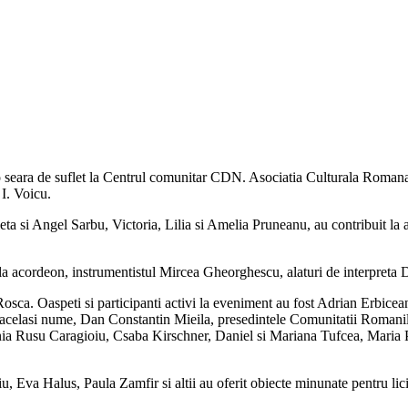
 o seara de suflet la Centrul comunitar CDN. Asociatia Culturala Roma
I. Voicu.
oleta si Angel Sarbu, Victoria, Lilia si Amelia Pruneanu, au contribuit l
cordeon, instrumentistul Mircea Gheorghescu, alaturi de interpreta Di
 Rosca. Oaspeti si participanti activi la eveniment au fost Adrian Er
 cu acelasi nume, Dan Constantin Mieila, presedintele Comunitatii Roman
su Caragioiu, Csaba Kirschner, Daniel si Mariana Tufcea, Maria Palcu, 
Eva Halus, Paula Zamfir si altii au oferit obiecte minunate pentru lic