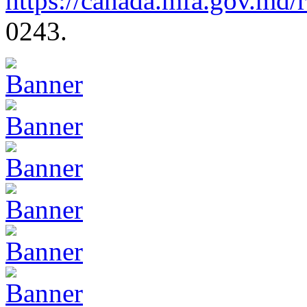
https://canada.mfa.gov.md/
0243.