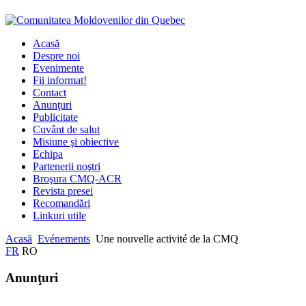
Acasă
Despre noi
Evenimente
Fii informat!
Contact
Anunţuri
Publicitate
Cuvânt de salut
Misiune şi obiective
Echipa
Partenerii noştri
Broşura CMQ-ACR
Revista presei
Recomandări
Linkuri utile
Acasă
Evénements
Une nouvelle activité de la CMQ
FR
RO
Anunţuri