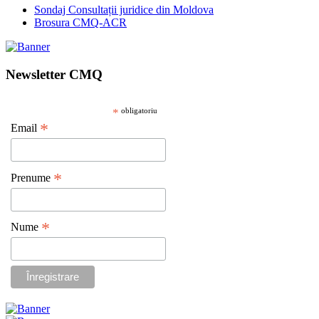
Sondaj Consultații juridice din Moldova
Brosura CMQ-ACR
Newsletter CMQ
*
obligatoriu
*
Email
*
Prenume
*
Nume