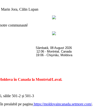
, Marin Jora, Călin Lupan
e notre communauté
Sâmbată, 08 August 2026
12:06 - Montréal, Canada
19:06 - Chişinău, Moldova
 Moldova în Canada la Montréal/Laval.
 sălile 501-2 și 501-3
 în prealabil pe pagina
https://moldovaincanada.setmore.com/
.